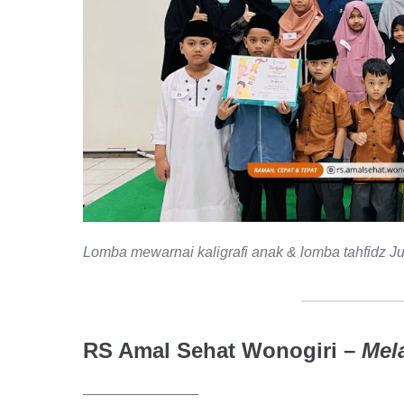
Lomba mewarnai kaligrafi anak & lomba tahfidz J
RS Amal Sehat Wonogiri –
Mel
————————