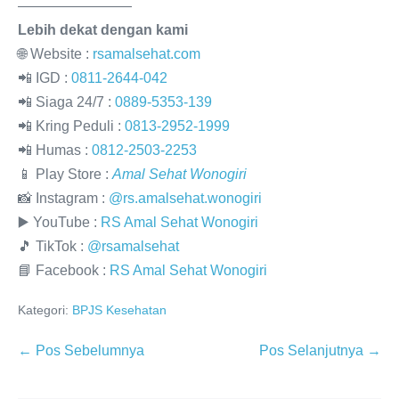
————————
Lebih dekat dengan kami
🌐 Website :
rsamalsehat.com
📲 IGD :
0811-2644-042
📲 Siaga 24/7 :
0889-5353-139
📲 Kring Peduli :
0813-2952-1999
📲 Humas :
0812-2503-2253
📱 Play Store :
Amal Sehat Wonogiri
📸 Instagram :
@rs.amalsehat.wonogiri
▶️ YouTube :
RS Amal Sehat Wonogiri
🎵 TikTok :
@rsamalsehat
📘 Facebook :
RS Amal Sehat Wonogiri
Kategori:
BPJS Kesehatan
← Pos Sebelumnya
Pos Selanjutnya →