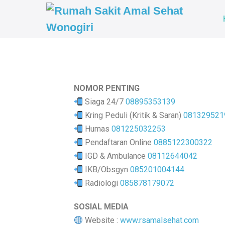
NOMOR PENTING
Siaga 24/7
08895353139
Kring Peduli (Kritik & Saran)
081329521
Humas
081225032253
Pendaftaran Online
0885122300322
IGD & Ambulance
08112644042
IKB/Obsgyn
085201004144
Radiologi
085878179072
SOSIAL MEDIA
Website :
www.rsamalsehat.com