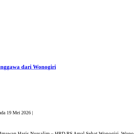
nggawa dari Wonogiri
ada
19 Mei 2026
|
eh Imawan Haris Nursalim – HRD RS Amal Sehat Wonogiri. Won