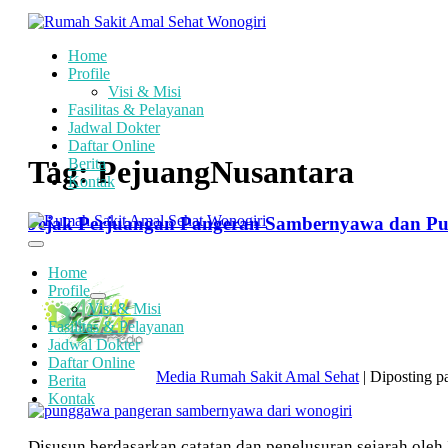
Lompat
ke
konten
Home
Profile
Visi & Misi
Fasilitas & Pelayanan
Jadwal Dokter
Daftar Online
Tag:
PejuangNusantara
Berita
Kontak
Jejak Perjuangan Pangeran Sambernyawa dan Pu
Toggle
Menu
Home
Profile
Toggle
Visi & Misi
Menu
Fasilitas & Pelayanan
Jadwal Dokter
Daftar Online
Media Rumah Sakit Amal Sehat
|
Diposting p
Berita
Kontak
Jejak
Perjuangan
Pangeran
Disusun berdasarkan catatan dan penelusuran sejarah ol