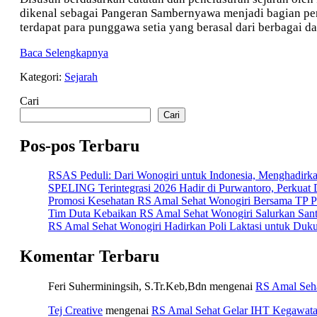
Sambernyawa
dikenal sebagai Pangeran Sambernyawa menjadi bagian pen
dan
terdapat para punggawa setia yang berasal dari berbagai d
Punggawa
dari
Jejak
Baca Selengkapnya
Wonogiri
Perjuangan
Kategori:
Sejarah
Pangeran
Sambernyawa
Cari
dan
Punggawa
Cari
dari
Wonogiri
Pos-pos Terbaru
RSAS Peduli: Dari Wonogiri untuk Indonesia, Menghadir
SPELING Terintegrasi 2026 Hadir di Purwantoro, Perkuat D
Promosi Kesehatan RS Amal Sehat Wonogiri Bersama TP P
Tim Duta Kebaikan RS Amal Sehat Wonogiri Salurkan Sant
RS Amal Sehat Wonogiri Hadirkan Poli Laktasi untuk Duk
Komentar Terbaru
Feri Suherminingsih, S.Tr.Keb,Bdn
mengenai
RS Amal Seh
Tej Creative
mengenai
RS Amal Sehat Gelar IHT Kegawat